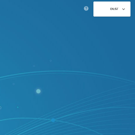
EN/БГ