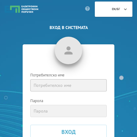
EN/БГ
ВХОД В СИСТЕМАТА
Потребителско име
Парола
ВХОД